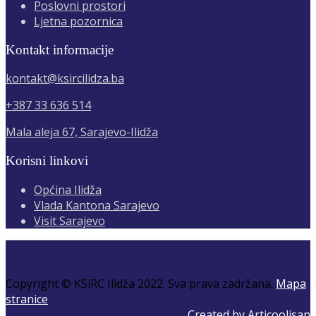
Poslovni prostori
Ljetna pozornica
Kontakt informacije
kontakt@ksircilidza.ba
+387 33 636 514
Mala aleja 67, Sarajevo-Ilidža
Korisni linkovi
Općina Ilidža
Vlada Kantona Sarajevo
Visit Sarajevo
Copyright © KSiRC Ilidža 2022. Sva prava zadržana.
Mapa
stranice
Created by Articoolisan