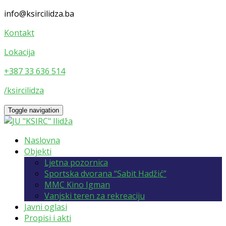
info@ksircilidza.ba
Kontakt
Lokacija
+387 33 636 514
/ksircilidza
Toggle navigation
Naslovna
Objekti
Ljetna pozornica
Sportska dvorana “Sabit Hadžić”
MMC Kino Igman
Vanjski teren za rekreaciju
Javni oglasi
Propisi i akti