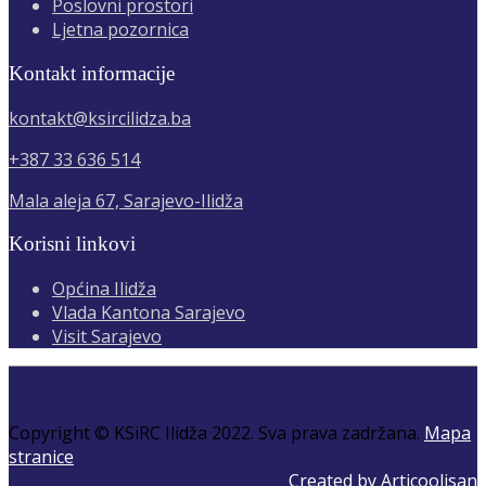
Poslovni prostori
Ljetna pozornica
Kontakt informacije
kontakt@ksircilidza.ba
+387 33 636 514
Mala aleja 67, Sarajevo-Ilidža
Korisni linkovi
Općina Ilidža
Vlada Kantona Sarajevo
Visit Sarajevo
Copyright © KSiRC Ilidža 2022. Sva prava zadržana.
Mapa
stranice
Created by Articoolisan