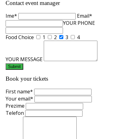
Contact event manager
Ime*
Email*
YOUR PHONE
Food Choice
1
2
3
4
YOUR MESSAGE
Book your tickets
First name*
Your email*
Prezime
Telefon