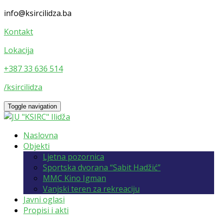
info@ksircilidza.ba
Kontakt
Lokacija
+387 33 636 514
/ksircilidza
Toggle navigation
Naslovna
Objekti
Ljetna pozornica
Sportska dvorana “Sabit Hadžić”
MMC Kino Igman
Vanjski teren za rekreaciju
Javni oglasi
Propisi i akti