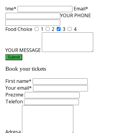
Ime*
Email*
YOUR PHONE
Food Choice
1
2
3
4
YOUR MESSAGE
Book your tickets
First name*
Your email*
Prezime
Telefon
Adresa