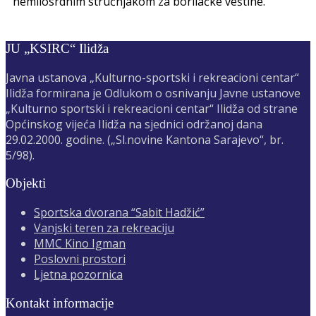
nemilosrdnim stručnjakom za borilačke veštine.
JU „KSIRC“ Ilidža
Javna ustanova „Kulturno-sportski i rekreacioni centar“
Ilidža formirana je Odlukom o osnivanju Javne ustanove
„Kulturno sportski i rekreacioni centar“ Ilidža od strane
Općinskog vijeća Ilidža na sjednici održanoj dana
29.02.2000. godine. („Sl.novine Kantona Sarajevo“, br.
5/98).
Objekti
Sportska dvorana “Sabit Hadžić”
Vanjski teren za rekreaciju
MMC Kino Igman
Poslovni prostori
Ljetna pozornica
Kontakt informacije