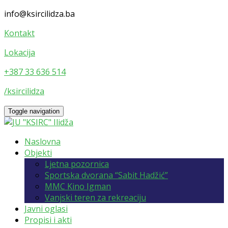
info@ksircilidza.ba
Kontakt
Lokacija
+387 33 636 514
/ksircilidza
Toggle navigation
Naslovna
Objekti
Ljetna pozornica
Sportska dvorana “Sabit Hadžić”
MMC Kino Igman
Vanjski teren za rekreaciju
Javni oglasi
Propisi i akti