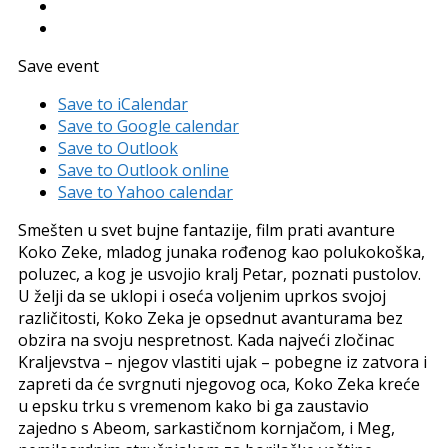
Save event
Save to iCalendar
Save to Google calendar
Save to Outlook
Save to Outlook online
Save to Yahoo calendar
Smešten u svet bujne fantazije, film prati avanture
Koko Zeke, mladog junaka rođenog kao polukokoška,
poluzec, a kog je usvojio kralj Petar, poznati pustolov.
U želji da se uklopi i oseća voljenim uprkos svojoj
različitosti, Koko Zeka je opsednut avanturama bez
obzira na svoju nespretnost. Kada najveći zločinac
Kraljevstva – njegov vlastiti ujak – pobegne iz zatvora i
zapreti da će svrgnuti njegovog oca, Koko Zeka kreće
u epsku trku s vremenom kako bi ga zaustavio
zajedno s Abeom, sarkastičnom kornjačom, i Meg,