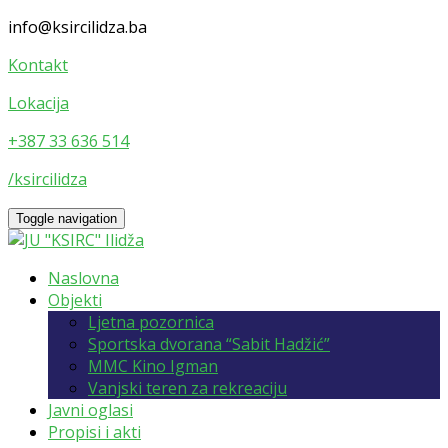
info@ksircilidza.ba
Kontakt
Lokacija
+387 33 636 514
/ksircilidza
Toggle navigation
Naslovna
Objekti
Ljetna pozornica
Sportska dvorana “Sabit Hadžić”
MMC Kino Igman
Vanjski teren za rekreaciju
Javni oglasi
Propisi i akti