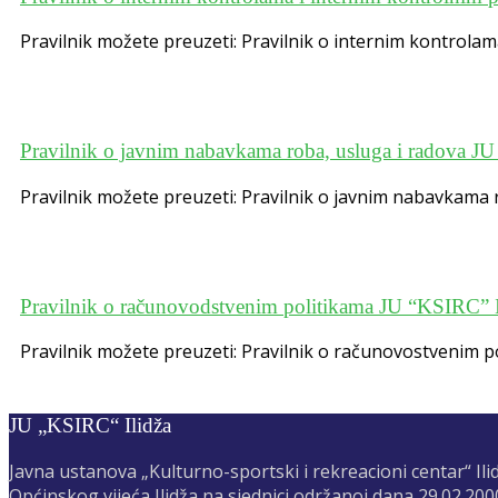
Pravilnik možete preuzeti: Pravilnik o internim kontrola
Pravilnik o javnim nabavkama roba, usluga i radova J
Pravilnik možete preuzeti: Pravilnik o javnim nabavkama 
Pravilnik o računovodstvenim politikama JU “KSIRC” I
Pravilnik možete preuzeti: Pravilnik o računovostvenim p
JU „KSIRC“ Ilidža
Javna ustanova „Kulturno-sportski i rekreacioni centar“ Il
Općinskog vijeća Ilidža na sjednici održanoj dana 29.02.2000