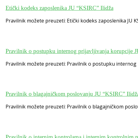
Etički kodeks zaposlenika JU “KSIRC” Ilidža
Pravilnik možete preuzeti: Etički kodeks zaposlenika JU KS
Pravilnik o postupku internog prijavljivanja korupcije
Pravilnik možete preuzeti: Pravilnik o postupku internog p
Pravilnik o blagajničkom poslovanju JU “KSIRC” Ilidž
Pravilnik možete preuzeti: Pravilnik o blagajničkom posl
Pravilnik o internim kontrolama i internim kontrolnim