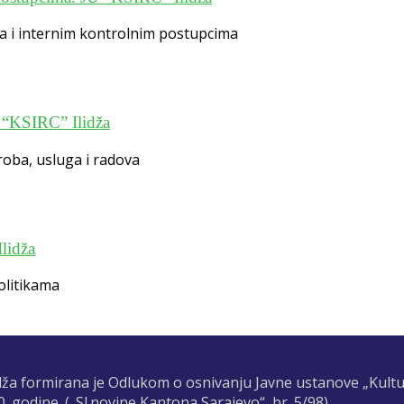
ma i internim kontrolnim postupcima
U “KSIRC” Ilidža
roba, usluga i radova
lidža
olitikama
idža formirana je Odlukom o osnivanju Javne ustanove „Kultur
. godine. („Sl.novine Kantona Sarajevo“, br. 5/98).