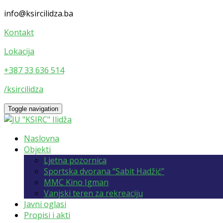
info@ksircilidza.ba
Kontakt
Lokacija
+387 33 636 514
/ksircilidza
Toggle navigation
Naslovna
Objekti
Ljetna pozornica
Sportska dvorana “Sabit Hadžić”
MMC Kino Igman
Vanjski teren za rekreaciju
Javni oglasi
Propisi i akti