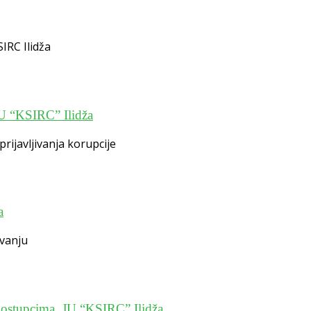
IRC Ilidža
 JU “KSIRC” Ilidža
rijavljivanja korupcije
a
ovanju
 postupcima. JU “KSIRC” Ilidža