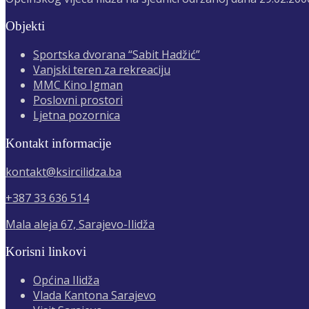
Objekti
Sportska dvorana “Sabit Hadžić”
Vanjski teren za rekreaciju
MMC Kino Igman
Poslovni prostori
Ljetna pozornica
Kontakt informacije
kontakt@ksircilidza.ba
+387 33 636 514
Mala aleja 67, Sarajevo-Ilidža
Korisni linkovi
Općina Ilidža
Vlada Kantona Sarajevo