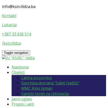
info@ksircilidza.ba
Kontakt
Lokacija
+387 33 636 514
/ksircilidza
Toggle navigation
Naslovna
Objekti
Ljetna pozornica
Sportska dvorana “Sabit Hadžić”
MMC Kino Igman
Vanjski teren za rekreaciju
Javni oglasi
Propisi i akti