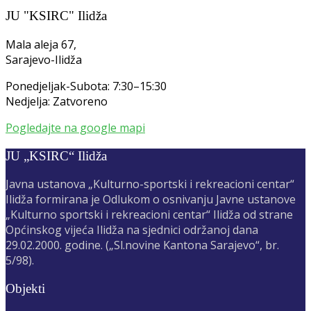
JU "KSIRC" Ilidža
Mala aleja 67,
Sarajevo-Ilidža
Ponedjeljak-Subota: 7:30–15:30
Nedjelja: Zatvoreno
Pogledajte na google mapi
JU „KSIRC“ Ilidža
Javna ustanova „Kulturno-sportski i rekreacioni centar“
Ilidža formirana je Odlukom o osnivanju Javne ustanove
„Kulturno sportski i rekreacioni centar“ Ilidža od strane
Općinskog vijeća Ilidža na sjednici održanoj dana
29.02.2000. godine. („Sl.novine Kantona Sarajevo“, br.
5/98).
Objekti