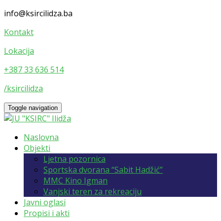
info@ksircilidza.ba
Kontakt
Lokacija
+387 33 636 514
/ksircilidza
Toggle navigation
Naslovna
Objekti
Ljetna pozornica
Sportska dvorana “Sabit Hadžić”
MMC Kino Igman
Vanjski teren za rekreaciju
Javni oglasi
Propisi i akti