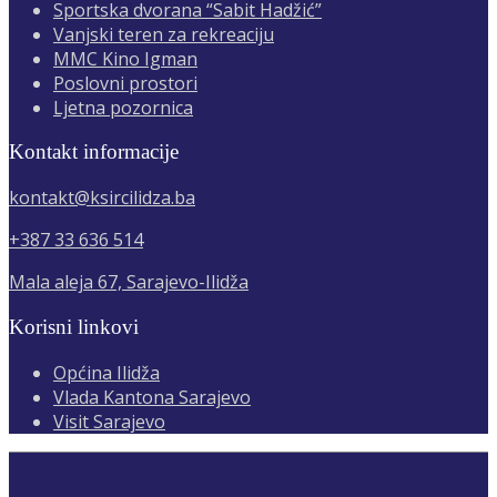
Sportska dvorana “Sabit Hadžić”
Vanjski teren za rekreaciju
MMC Kino Igman
Poslovni prostori
Ljetna pozornica
Kontakt informacije
kontakt@ksircilidza.ba
+387 33 636 514
Mala aleja 67, Sarajevo-Ilidža
Korisni linkovi
Općina Ilidža
Vlada Kantona Sarajevo
Visit Sarajevo